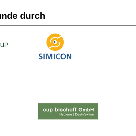
unde durch
info@cup-bischoff.de